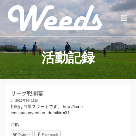
活動記録
リーグ戦開幕
on
2023年9月18日
初戦は白星スタートです。 http://kcrl.r-
cms.jp/convention_detail/id=31
共有:
Twitter
Facebook